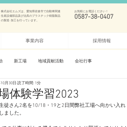
株式会社エムズは、愛知県岩倉市で自動車関連
お気軽にお電話ください！
0587-38-0407
生産設備部品及び治具のプラスチック樹脂製品
の製造･加工を行っています。
事業内容
採用情報
動
新工場
地域貢献活動
会社行事
年10月30日
読了時間: 1分
場体験学習2023
徒さん2名を10/18・19と2日間弊社工場へ向かい入れ
しました。