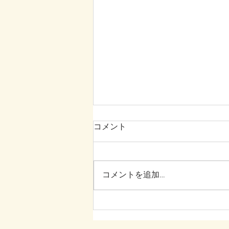
コメント
コメントを追加…
岩倉市連携事業WITH岩倉総合
高校③