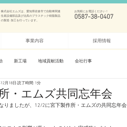
株式会社エムズは、愛知県岩倉市で自動車関連
お気軽にお電話ください！
0587-38-0407
生産設備部品及び治具のプラスチック樹脂製品
の製造･加工を行っています。
事業内容
採用情報
動
新工場
地域貢献活動
会社行事
年12月18日
読了時間: 1分
所・エムズ共同忘年会
なりましたが、12/2に宮下製作所・エムズの共同忘年