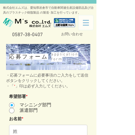
株式会社エムズは、愛知県岩倉市で自動車関連生産設備部品及び治
具のプラスチック樹脂製品 の製造･加工を行っています。
0587-38-0407
お問い合わせ
application
応募フォーム
form
・応募フォームに必要事項のご入力をして送信
ボタンをクリックしてください。
・「
*
」印は必ず入力してください。
希望部署
*
マシニング部門
派遣部門
お名前
*