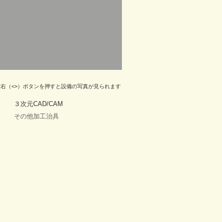
左右（<>）ボタンを押すと設備の写真が見られます
３次元CAD/CAM
​その他加工治具