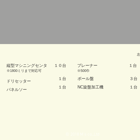
縦型マシニングセンタ
１０台
プレーナー
１台
​※1800ミリまで対応可
​※500巾
１台
ボール盤
３台
​ドリセッター
１台
NC旋盤加工機
１台
パネルソー
© 2018 M's co.,Ltd