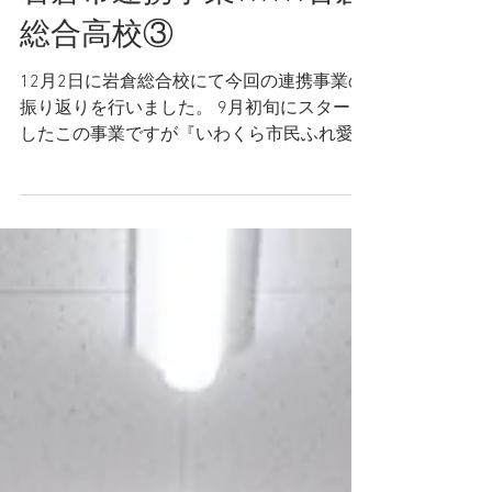
岩倉市連携事業WITH岩倉
総合高校③
12月2日に岩倉総合校にて今回の連携事業の
振り返りを行いました。 9月初旬にスタート
したこの事業ですが『いわくら市民ふれ愛ま
つり』のイベントでの 実行を目標とし高校
生たちに企画提案していただきました。 前
回のブログで当日の様子は書かせていただき
ましたが今回は全体を通した振り返りを グ
ループワークを通じ言語化と共有という大人
でもなかなか難しいことを 実践してきまし
た。 生徒たちも先生の協力のもと事前準備
をされてきていてとてもスムーズに実りある
時間に なったんではないでしょうか。 今回
の事業を通じて強く感じたことは高校生たち
が役割を与えられた時の、主体的思考と 行