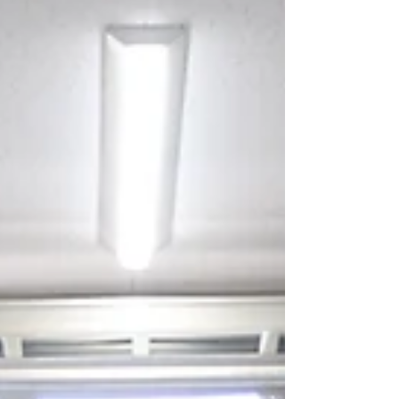
動です。 企画案の内容や実践、お祭り当日
は私たちの指示以上に能動的に行動されてい
ました。 私も弊社従業員も高校生のフレッ
シュなやる気を頂き勉強をさせて頂きまし
た。 今回実験的な試みであり、運営面で反
省点もありましたが次回以降の機会があれば
さらに 良いものにし、高校生と地域、私た
ち企業にとっての価値創造できるものにして
いきたいと思います。 今回の貴重な機会を
頂きました岩倉市商工農政課の職員の皆