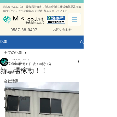
株式会社エムズは、愛知県岩倉市で自動車関連生産設備部品及び治
具のプラスチック樹脂製品 の製造･加工を行っています。
0587-38-0407
お問い合わせ
記事
全ての記事
ms-coltd-site
全ての記事
2018年9月11日
読了時間: 1分
新工場稼動！！
新着情報
会社活動
新工場
地域貢献活動
会社行事